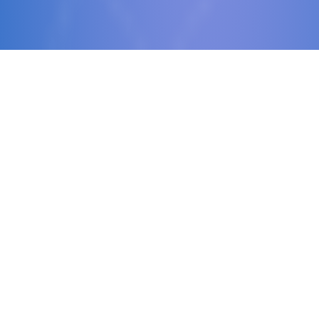
Juko
Die Jugendkonferenz wurde 2021 mit dem Ziel
gegründet,
den Kontakt und den Austausch
zwischen verschiedenen Jugendgruppen
unabhängiger Gemeinden v.a. in der
Deutschschweiz zu stärken. Die Jugendkonferenz
ist offen für
interessierte Junge und
Junggebliebene
. Auch wenn du dich nicht einer
Gemeinde zugehörig fühlst, bist du
herzlich
willkommen
, bei uns reinzuschauen.